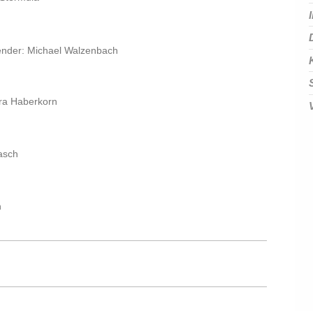
zender: Michael Walzenbach
ra Haberkorn
asch
n