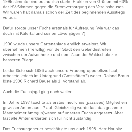
1995 stimmte eine erstaunlich starke Fraktion von Grünen mit 63%
der HV-Stimmen gegen die Stromversorgung des Vereinshauses.
Wir waren halt damals schon der Zeit des beginnenden Ausstiegs
voraus.
Dafür sorgte unser Fuchs erstmals für Aufregung (wie war das
doch mit Käfertal und seinen Löwenjägern?).
1996 wurde unsere Gartenanlage endlich erweitert. Wir
übernahmen (freiwillig) von der Stadt den Geländestreifen
zwischen der Außenhecke und dem Zaun der Waldschule zur
besseren Pflege.
Leider löste sich 1996 auch unsere Frauengruppe offiziell auf,
arbeitete jedoch im Untergrund (Gaststätten?) weiter. Roland Braun
löste 1996 Richard Bauer als 1. Vorstand ab.
Auch die Fuchsjagd ging noch weiter.
Im Jahre 1997 tauchte als erstes friedliches (passives) Mitglied ein
gewisser Anton aus...? auf. Gleichzeitig wurde fast das gesamte
Mannheimer Amts(un)wesen auf unseren Fuchs angesetzt. Aber
fast alle Ämter erklärten sich für nicht zuständig.
Das Fuchsungeheuer beschäftigte uns auch 1998. Herr Haubitz