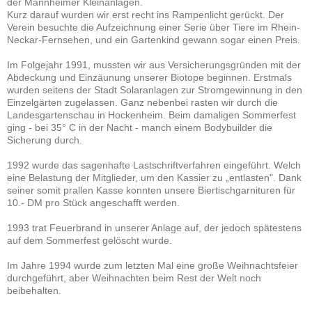
der Mannheimer Kleinanlagen.
Kurz darauf wurden wir erst recht ins Rampenlicht gerückt. Der
Verein besuchte die Aufzeichnung einer Serie über Tiere im Rhein-
Neckar-Fernsehen, und ein Gartenkind gewann sogar einen Preis.
Im Folgejahr 1991, mussten wir aus Versicherungsgründen mit der
Abdeckung und Einzäunung unserer Biotope beginnen. Erstmals
wurden seitens der Stadt Solaranlagen zur Stromgewinnung in den
Einzelgärten zugelassen. Ganz nebenbei rasten wir durch die
Landesgartenschau in Hockenheim. Beim damaligen Sommerfest
ging - bei 35° C in der Nacht - manch einem Bodybuilder die
Sicherung durch.
1992 wurde das sagenhafte Lastschriftverfahren eingeführt. Welch
eine Belastung der Mitglieder, um den Kassier zu „entlasten". Dank
seiner somit prallen Kasse konnten unsere Biertischgarnituren für
10.- DM pro Stück angeschafft werden.
1993 trat Feuerbrand in unserer Anlage auf, der jedoch spätestens
auf dem Sommerfest gelöscht wurde.
Im Jahre 1994 wurde zum letzten Mal eine große Weihnachtsfeier
durchgeführt, aber Weihnachten beim Rest der Welt noch
beibehalten.