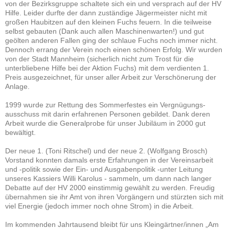
von der Bezirksgruppe schaltete sich ein und versprach auf der HV
Hilfe. Leider durfte der dann zuständige Jägermeister nicht mit
großen Haubitzen auf den kleinen Fuchs feuern. In die teilweise
selbst gebauten (Dank auch allen Maschinenwarten!) und gut
geölten anderen Fallen ging der schlaue Fuchs noch immer nicht.
Dennoch errang der Verein noch einen schönen Erfolg. Wir wurden
von der Stadt Mannheim (sicherlich nicht zum Trost für die
unterbliebene Hilfe bei der Aktion Fuchs) mit dem verdienten 1.
Preis ausgezeichnet, für unser aller Arbeit zur Verschönerung der
Anlage.
1999 wurde zur Rettung des Sommerfestes ein Vergnügungs-
ausschuss mit darin erfahrenen Personen gebildet. Dank deren
Arbeit wurde die Generalprobe für unser Jubiläum in 2000 gut
bewältigt.
Der neue 1. (Toni Ritschel) und der neue 2. (Wolfgang Brosch)
Vorstand konnten damals erste Erfahrungen in der Vereinsarbeit
und -politik sowie der Ein- und Ausgabenpolitik -unter Leitung
unseres Kassiers Willi Karolus - sammeln, um dann nach langer
Debatte auf der HV 2000 einstimmig gewählt zu werden. Freudig
übernahmen sie ihr Amt von ihren Vorgängern und stürzten sich mit
viel Energie (jedoch immer noch ohne Strom) in die Arbeit.
Im kommenden Jahrtausend bleibt für uns Kleingärtner/innen „Am